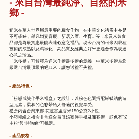
- 來自台灣最純淨、自然的米
鄉 -
稻米在華人世界屬最重要的糧食作物，在中華文化禮俗中亦是
不可或缺，舉凡婚宴喜慶、新居入厝、生育...等，米及米製食
品都是為最實惠最能表達心意之禮品。現今台灣的稻米因栽種
技術的成熟以及精緻化，高品質及經典之好米更適合作為表達
心意之珍品。
「米多禮」可解釋為送米作禮最多禮的意義，中華米多禮為您
嚴選台灣最頂級的經典米，讓您送禮不失禮。
- 產品特色 -
「粉戀成雙伴手米禮盒」之設計，以粉色色調搭配蝴蝶結的造
型元素，柔和的色彩帶給人舒適的視覺享受。
禮盒內含台灣東部 花蓮富里香米150公克2小包。
小巧精緻之禮盒非常適合當做婚宴伴手禮及謝客禮，顏色有"公
主粉"與"時尚綠"可挑選。
- 產品規格 -