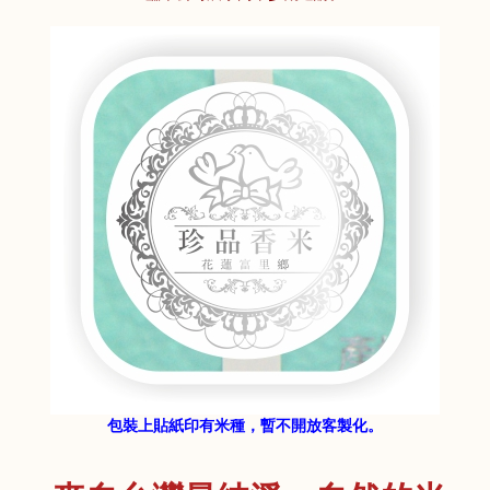
包裝上貼紙印有米種，暫不開放客製化。