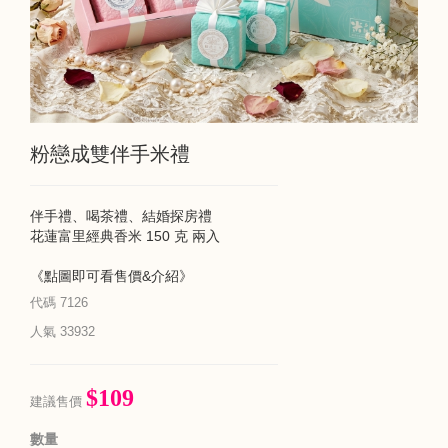
粉戀成雙伴手米禮
伴手禮、喝茶禮、結婚探房禮
花蓮富里經典香米 150 克 兩入
《點圖即可看售價&介紹》
代碼
7126
人氣
33932
$109
建議售價
數量