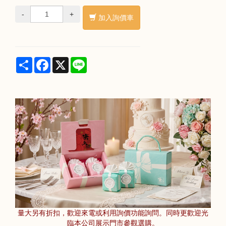
-
+
加入詢價車
Share
Facebook
X
Line
量大另有折扣，歡迎來電或利用詢價功能詢問。同時更歡迎光
臨本公司展示門市參觀選購。