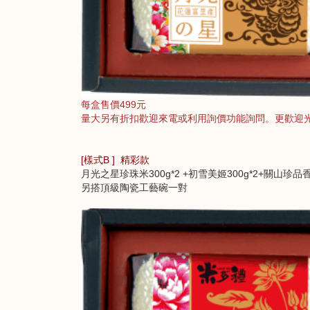
每盒售價499元
量大另有折扣歡迎來電或利用詢價功能詢問。
更歡迎
[樣式B ] 精彩款
月光之星珍珠米300g*2 +初雪美姬300g*2+關山珍品香米
另搭頂級陶瓷工藝碗一對