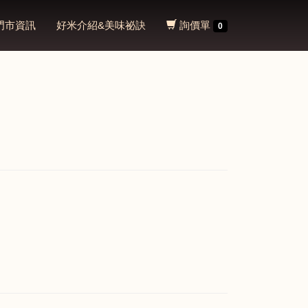
門市資訊
好米介紹&美味祕訣
詢價單
0