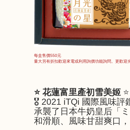
每盒售價550元
量大另有折扣歡迎來電或利用詢價功能詢問。
更歡迎
⭐ 花蓮富里產初雪美姬
⭐
🎖 2021 iTQi 國際風味
承襲了日本牛奶皇后「
和滑順、風味甘甜爽口，