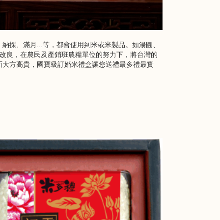
採、滿月...等，都會使用到米或米製品。
如湯圓、
改良，在農民及產銷班農糧單位的努力下，將台灣的
面大方高貴，國寶級訂婚米禮盒讓您送禮最多禮最實