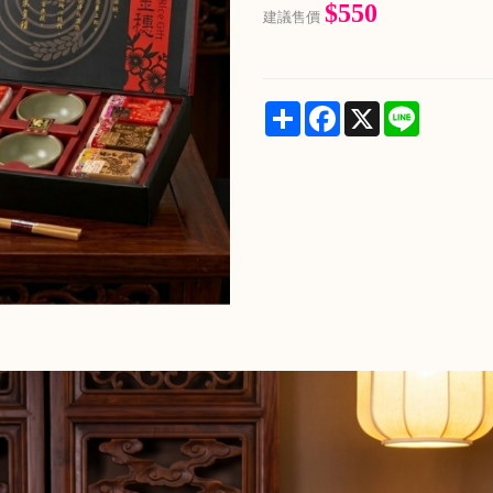
$550
建議售價
Share
Facebook
X
Line