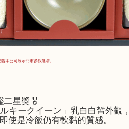
光臨本公司展示門市參觀選購。
評鑑二星獎 🎖
ミルキークイーン」乳白白皙外觀
即使是冷飯仍有軟黏的質感。