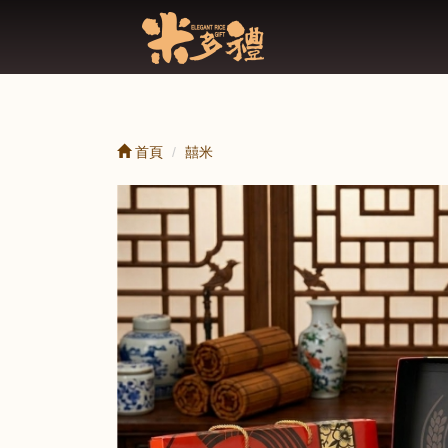
首頁
囍米