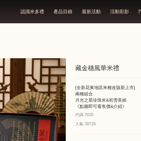
認識米多禮
產品目錄
最新活動
活動彩影
藏金穗風華米禮
[全新花東地區米種改版新上市]
兩種組合
月光之星珍珠米&初雪美姬
《點圖即可看售價&介紹》
代碼
7030
人氣
38726