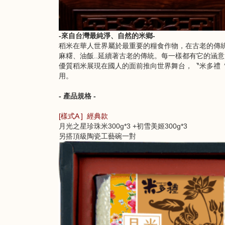
-來自台灣最純淨、自然的米鄉-
稻米在華人世界屬於最重要的糧食作物，在古老的傳統
麻糬、油飯..延續著古老的傳統。
每一樣都有它的涵意
優質稻米展現在國人的面前推向世界舞台，〝米多禮
用。
- 產品規格 -
[樣式A ] 經典款
月光之星珍珠米300g*3 +初雪美姬300g*3
另搭頂級陶瓷工藝碗一對