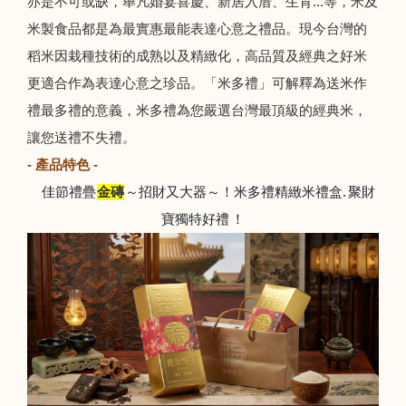
亦是不可或缺，舉凡婚宴喜慶、新居入厝、生育...等，米及
米製食品都是為最實惠最能表達心意之禮品。現今台灣的
稻米因栽種技術的成熟以及精緻化，高品質及經典之好米
更適合作為表達心意之珍品。「米多禮」可解釋為送米作
禮最多禮的意義，米多禮為您嚴選台灣最頂級的經典米，
讓您送禮不失禮。
- 產品特色 -
佳節禮疊
金磚
～招財又大器～！米多禮精緻米禮盒.
聚財
寶獨特好禮
！