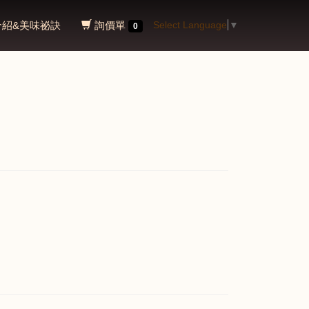
介紹&美味祕訣
詢價單
Select Language
▼
0