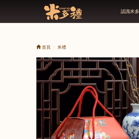
認識米
首頁
米禮