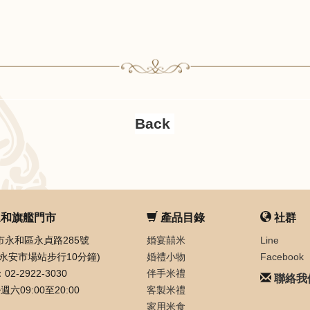
和旗艦門市
產品目錄
社群
市永和區永貞路285號
婚宴囍米
Line
運永安市場站步行10分鐘)
婚禮小物
Facebook
02-2922-3030
伴手米禮
聯絡我
週六09:00至20:00
客製米禮
家用米食