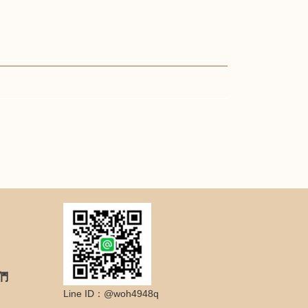
們
Line ID：@woh4948q