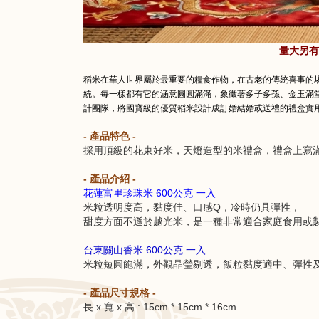
量大另有
稻米在華人世界屬於最重要的糧食作物，在古老的傳統喜事的埸
統。每一樣都有它的涵意圓圓滿滿，象徵著多子多孫、金玉滿
計團隊，將國寶級的優質稻米設計成訂婚結婚或送禮的禮盒實
- 產品特色 -
採用頂級的花東好米，天燈造型的米禮盒，禮盒上寫
- 產品介紹 -
花蓮富里珍珠米 600公克 一入
米粒透明度高，黏度佳、口感Q，冷時仍具彈性，
甜度方面不遜於越光米，是一種非常適合家庭食用或
台東關山香米 600公克 一入
米粒短圓飽滿，外觀晶瑩剔透，飯粒黏度適中、彈性
- 產品尺寸規格 -
長 x 寬 x 高 : 15cm * 15cm * 16cm