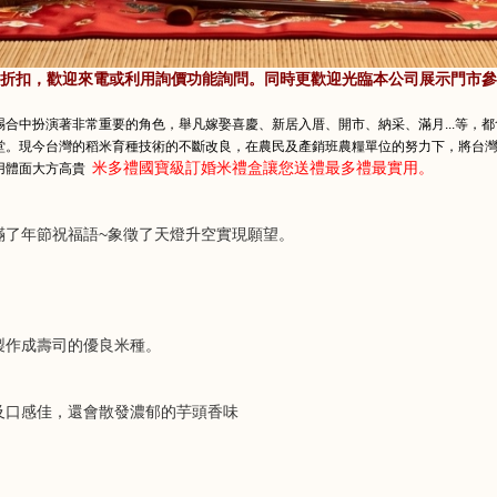
折扣，歡迎來電或利用詢價功能詢問。同時更歡迎光臨本公司展示門市參
合中扮演著非常重要的角色，舉凡嫁娶喜慶、新居入厝、開市、納采、滿月...等，都
堂。現今台灣的稻米育種技術的不斷改良，在農民及產銷班農糧單位的努力下，將台
米多禮國寶級訂婚米禮盒讓您送禮最多禮最實用。
用體面大方高貴
滿了年節祝福語~象徵了天燈升空實現願望。
製作成壽司的優良米種。
及口感佳，還會散發濃郁的芋頭香味