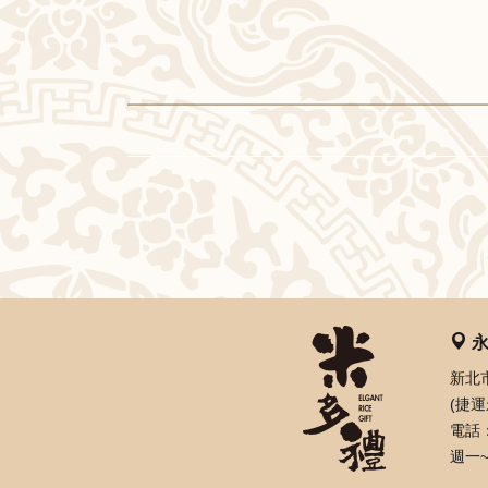
永
新北
(捷
電話：
週一~