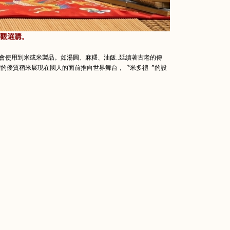
觀選購。
會使用到米或米製品。如湯圓、麻糬、油飯..延續著古老的傳
灣的優質稻米展現在國人的面前推向世界舞台，〝米多禮〞的設