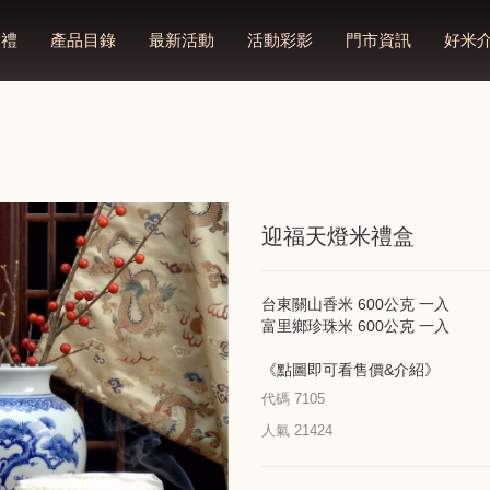
多禮
產品目錄
最新活動
活動彩影
門市資訊
好米
迎福天燈米禮盒
台東關山香米 600公克 一入
富里鄉珍珠米 600公克 一入
《點圖即可看售價&介紹》
代碼
7105
人氣
21424