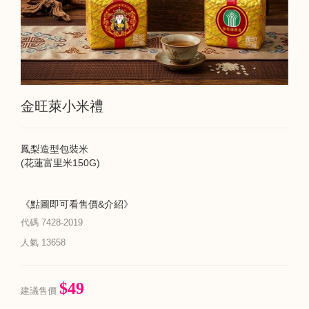
金旺萊小米禮
鳳梨造型包裝米
(花蓮富里米150G)
《點圖即可看售價&介紹》
代碼
7428-2019
人氣
13658
$49
建議售價