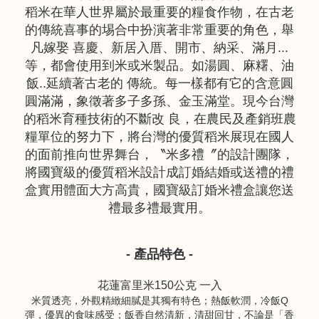
稻米在華人世界屬於最重要的糧食作物，在古老
的傳統喜事的埸合中扮演著非常重要的角色，舉
凡嫁娶 喜慶、新居入厝、開市、納采、滿月...
等，都會使用到米或米製品。如湯圓、麻糬、油
飯..延續著古老的 傳統。每一樣都有它的含意圓
圓滿滿，象徵著多子多孫、金玉滿堂。現今台灣
的稻米育種技術的不斷改 良，在農民及產銷班農
糧單位的努力下，將台灣的優質稻米展現在國人
的面前推向世界舞台，〝米多禮〞的設計團隊，
將國寶級的優質稻米設計成訂婚結婚或送禮的禮
盒實用體面大方高貴，國寶級訂婚米禮盒讓您送
禮最多禮最實用。
- 產品特色 -
花蓮富里米150公克 一入
米質透亮，外觀精緻細膩是其獨有特色；熱飯軟潤，冷飯Q
彈，優異的食味感受；飯香自然清新，清甜回甘，不論是「香