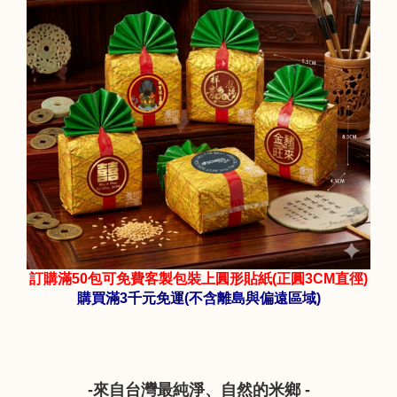
訂購滿50包可免費客製包裝上圓形貼紙(正圓3CM直徑)
購買滿3千元免運(不含離島與偏遠區域)
-來自台灣最純淨、自然的米鄉 -