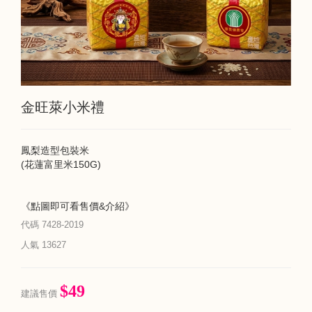
金旺萊小米禮
鳳梨造型包裝米
(花蓮富里米150G)
《點圖即可看售價&介紹》
代碼
7428-2019
人氣
13627
$49
建議售價