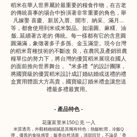
稻米在華人世界屬於最重要的糧食作物，在古老
的傳統喜事的埸合中扮演著非常重要的角色，舉
凡嫁娶 喜慶、新居入厝、開市、納采、滿月...
等，都會使用到米或米製品。如湯圓、麻糬、油
飯..延續著古老的 傳統。每一樣都有它的含意圓
圓滿滿，象徵著多子多孫、金玉滿堂。現今台灣
的稻米育種技術的不斷改 良，在農民及產銷班農
糧單位的努力下，將台灣的優質稻米展現在國人
的面前推向世界舞台，〝米多禮〞的設計團隊，
將國寶級的優質稻米設計成訂婚結婚或送禮的禮
盒實用體面大方高貴，國寶級訂婚米禮盒讓您送
禮最多禮最實用。
- 產品特色 -
花蓮富里米150公克 一入
米質透亮，外觀精緻細膩是其獨有特色；熱飯軟潤，冷飯Q
彈，優異的食味感受；飯香自然清新，清甜回甘，不論是「香