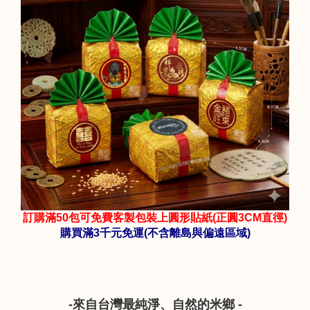
訂購滿50包可免費客製包裝上圓形貼紙(正圓3CM直徑)
購買滿3千元免運(不含離島與偏遠區域)
-來自台灣最純淨、自然的米鄉 -