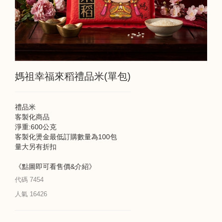
媽祖幸福來稻禮品米(單包)
禮品米
客製化商品
淨重:600公克
客製化燙金最低訂購數量為100包
量大另有折扣
《點圖即可看售價&介紹》
代碼
7454
人氣
16426