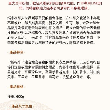
量大另有折扣，歡迎來電或利用詢價車功能、門市專用LINE詢
問。同時更歡迎光臨本公司展示門市參觀選購。
稻米在華人世界屬最重要的糧食作物，在中華文化禮俗中亦是
不可或缺，舉凡婚宴喜慶、新居入厝、生育...等，米及米製食
品都是為最實惠最能表達心意之禮品。現今台灣的稻米因栽種
技術的成熟以及精緻化，高品質及經典之好米更適合作為表達
心意之珍品。「米多禮」可解釋為送米作禮最多禮的意義，中
華米多禮為您嚴選台灣最頂級的經典米，讓您送禮不失禮。
- 產品特色 -
〝祈福米〞適合婚宴喜慶的贈與賓客之伴手禮，以及公司行號
節日送禮或股東會議贈與之贈品，內容米種也可自由選擇，富
里越光米、富里珍珠米、富里芋香越光米、關山香米、關山良
質米、玉里米、玉里香米、壽司米、後壁益全香米…等。
- 產品規格 -
淨重: 600g
- 產品尺寸規格 -