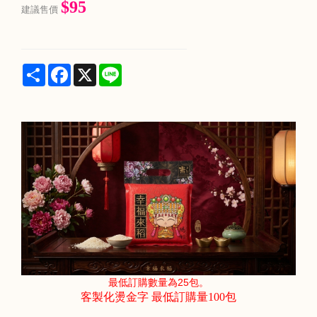
$95
建議售價
Share
Facebook
X
Line
最低訂購數量為25包。
客製化燙金字 最低訂購量100包