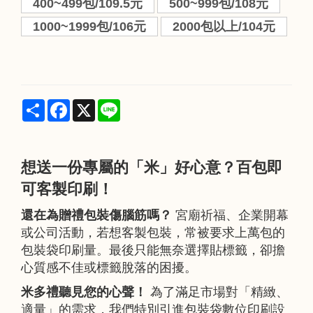
400~499包/109.5元
500~999包/108元
1000~1999包/106元
2000包以上/104元
Share
Facebook
X
Line
想送一份專屬的「米」好心意？百包即
可客製印刷！
還在為贈禮包裝傷腦筋嗎？
宮廟祈福、企業開幕
或公司活動，若想客製包裝，常被要求上萬包的
包裝袋印刷量。最後只能無奈選擇貼標籤，卻擔
心質感不佳或標籤脫落的困擾。
米多禮聽見您的心聲！
為了滿足市場對「精緻、
適量」的需求，我們特別引進包裝袋數位印刷設