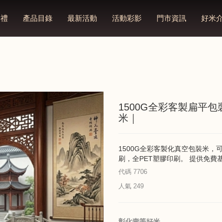
多禮
產品目錄
最新活動
活動彩影
門市資訊
好米
1500G全彩客製扁平
米｜
1500G全彩客製化真空包裝米
刷，全PET塑膠印刷。 提供免費
代碼
7706
人氣
249
彰化壹等好米