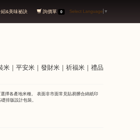
介紹&美味祕訣
詢價單
Select Language
▼
0
包裝米｜平安米｜發財米｜祈福米｜禮品
，可選擇各產地米種。 表面非市面常見貼易髒合綿紙印
基礎排版設計包裝。