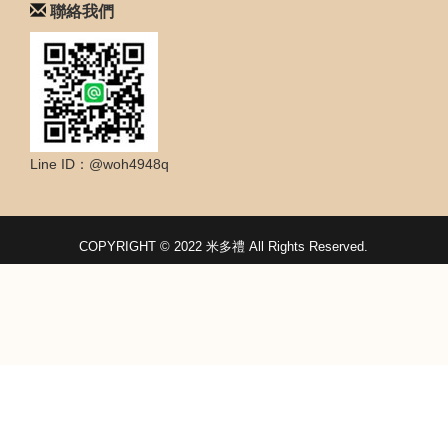
聯絡我們
Line ID：@woh4948q
COPYRIGHT © 2022 米多禮 All Rights Reserved.