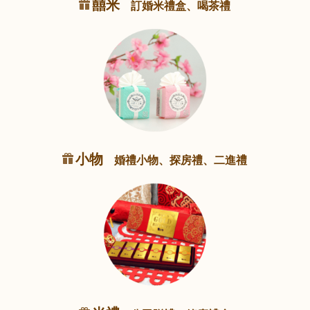
囍米
訂婚米禮盒、喝茶禮
小物
婚禮小物、探房禮、二進禮