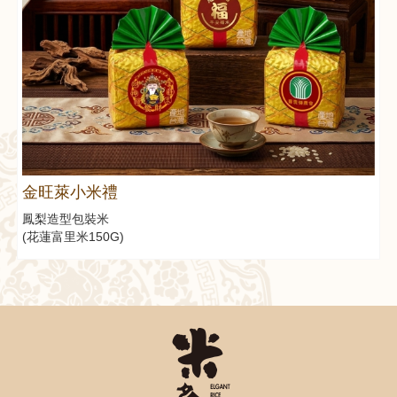
金旺萊小米禮
鳳梨造型包裝米
(花蓮富里米150G)
《點圖即可看售價&介紹》