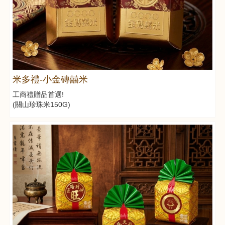
米多禮-小金磚囍米
工商禮贈品首選!
(關山珍珠米150G)
《點圖即可看售價&介紹》